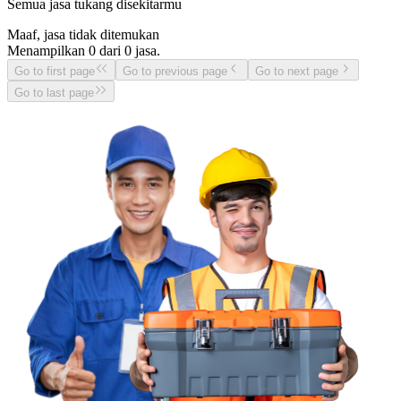
Semua jasa tukang disekitarmu
Maaf, jasa tidak ditemukan
Menampilkan
0
dari
0
jasa.
Go to first page
Go to previous page
Go to next page
Go to last page