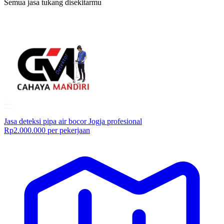
Semua jasa tukang disekitarmu
Jasa deteksi pipa air bocor Jogja profesional
Rp2.000.000 per pekerjaan