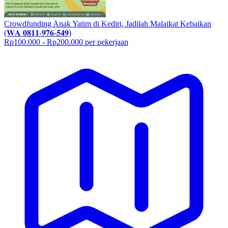
Crowdfunding Anak Yatim di Kediri, Jadilah Malaikat Kebaikan
(𝐖𝐀 𝟎𝟖𝟏𝟏-𝟗𝟕𝟔-𝟓𝟒𝟗)
Rp100.000 - Rp200.000 per pekerjaan