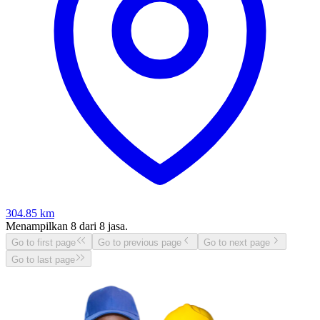
304.85
km
Menampilkan
8
dari
8
jasa.
Go to first page
Go to previous page
Go to next page
Go to last page