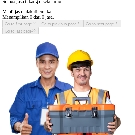
Semua jasa tukang disekitarmu
Maaf, jasa tidak ditemukan
Menampilkan
0
dari
0
jasa.
Go to first page
Go to previous page
Go to next page
Go to last page