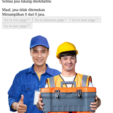
Semua jasa tukang disekitarmu
Maaf, jasa tidak ditemukan
Menampilkan
0
dari
0
jasa.
Go to first page
Go to previous page
Go to next page
Go to last page