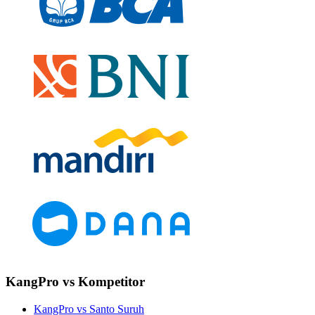
KangPro vs Kompetitor
KangPro vs Santo Suruh