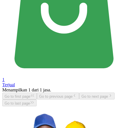
1
Terjual
Menampilkan
1
dari
1
jasa.
Go to first page
Go to previous page
Go to next page
Go to last page