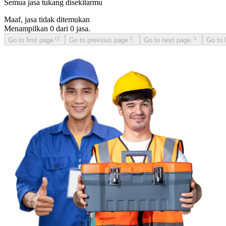
Semua jasa tukang disekitarmu
Maaf, jasa tidak ditemukan
Menampilkan
0
dari
0
jasa.
Go to first page
Go to previous page
Go to next page
Go to 