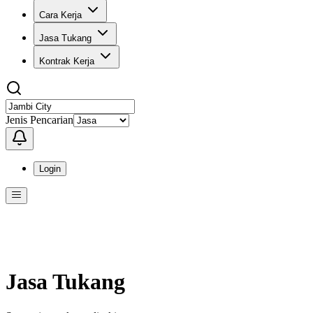
Cara Kerja
Jasa Tukang
Kontrak Kerja
Jenis Pencarian
Login
Menu
Menu ini berisi navigasi untuk mengakses fitur-fitur di KangPro
Jasa Tukang