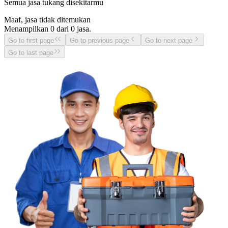
Semua jasa tukang disekitarmu
Maaf, jasa tidak ditemukan
Menampilkan
0
dari
0
jasa.
Go to first page
Go to previous page
Go to next page
Go to last page