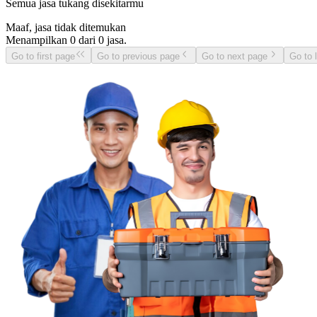
Semua jasa tukang disekitarmu
Maaf, jasa tidak ditemukan
Menampilkan
0
dari
0
jasa.
Go to first page
Go to previous page
Go to next page
Go to 