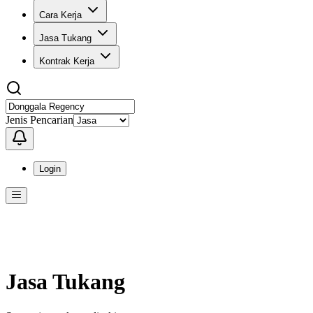
Cara Kerja
Jasa Tukang
Kontrak Kerja
Jenis Pencarian
Login
Menu
Menu ini berisi navigasi untuk mengakses fitur-fitur di KangPro
Jasa Tukang