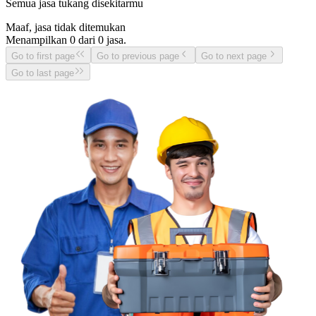
Semua jasa tukang disekitarmu
Maaf, jasa tidak ditemukan
Menampilkan
0
dari
0
jasa.
Go to first page
Go to previous page
Go to next page
Go to last page