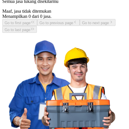
Semua jasa tukang disekitarmu
Maaf, jasa tidak ditemukan
Menampilkan
0
dari
0
jasa.
Go to first page
Go to previous page
Go to next page
Go to last page