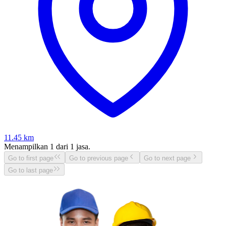
11.45
km
Menampilkan
1
dari
1
jasa.
Go to first page
Go to previous page
Go to next page
Go to last page