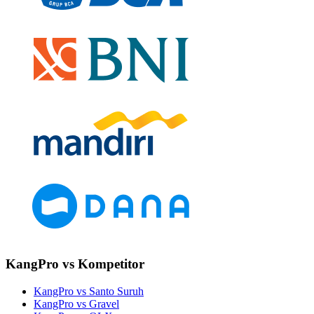
KangPro vs Kompetitor
KangPro vs Santo Suruh
KangPro vs Gravel