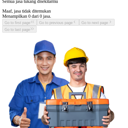
Semua jasa tukang disekitarmu
Maaf, jasa tidak ditemukan
Menampilkan
0
dari
0
jasa.
Go to first page
Go to previous page
Go to next page
Go to last page