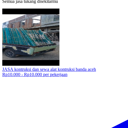
Semua jasa tukang disekitarmu
JASA kontruksi dan sewa alat kontruksi banda aceh
Rp10.000 - Rp10.000 per pekerjaan