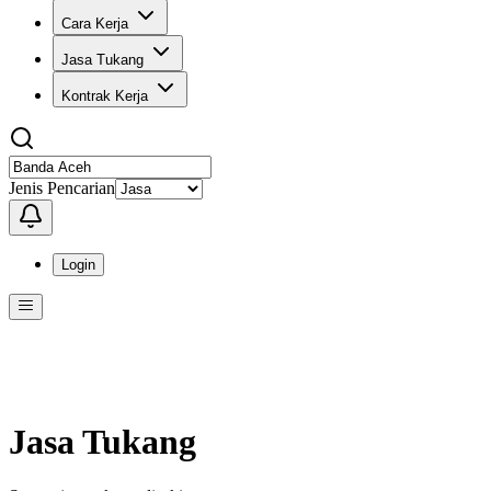
Cara Kerja
Jasa Tukang
Kontrak Kerja
Jenis Pencarian
Login
Menu
Menu ini berisi navigasi untuk mengakses fitur-fitur di KangPro
Jasa Tukang