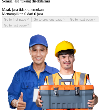
Semua jasa tukang disekitarmu
Maaf, jasa tidak ditemukan
Menampilkan
0
dari
0
jasa.
Go to first page
Go to previous page
Go to next page
Go to last page