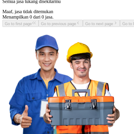
Semua jasa tukang disekitarmu
Maaf, jasa tidak ditemukan
Menampilkan
0
dari
0
jasa.
Go to first page
Go to previous page
Go to next page
Go to 