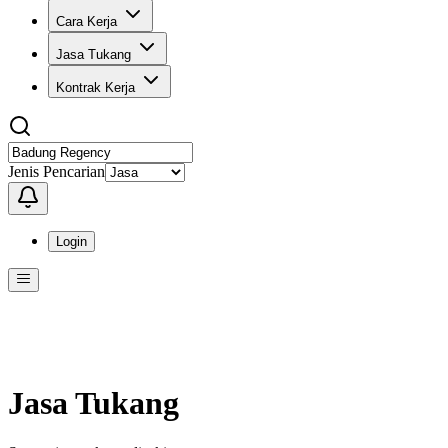
Cara Kerja
Jasa Tukang
Kontrak Kerja
Jenis Pencarian
Login
Menu
Menu ini berisi navigasi untuk mengakses fitur-fitur di KangPro
Jasa Tukang